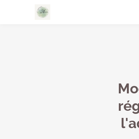
Mod
rég
l'