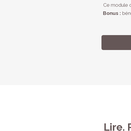
Ce module c
Bonus :
béné
Lire.