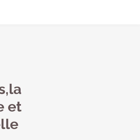
s,la
e et
lle